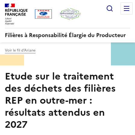
Aller
Gestion des cookies
Recherc
au
RÉPUBLIQUE
FRANÇAISE
contenu
principal
Filières à Responsabilité Élargie du Producteur
Voir le fil d’Ariane
Menu
Etude sur le traitement
ORRR
des déchets des filières
REP en outre-mer :
résultats attendus en
2027