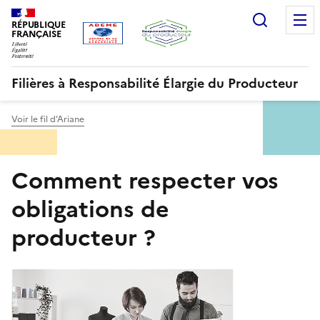
Aller
Gestion des cookies
Recherc
au
RÉPUBLIQUE
FRANÇAISE
contenu
principal
Filières à Responsabilité Élargie du Producteur
Voir le fil d’Ariane
Menu
Comment respecter vos
ORRR
obligations de
producteur ?