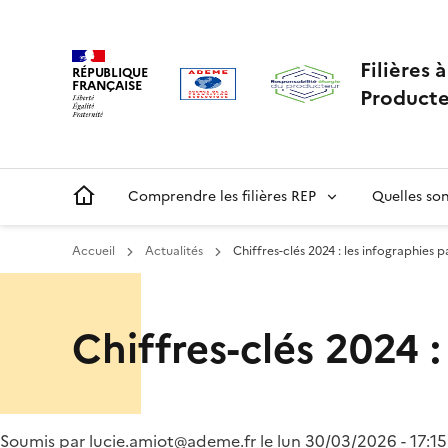
Aller
Gestion des cookies
au
contenu
Filières 
RÉPUBLIQUE
principal
FRANÇAISE
Producte
Main
Comprendre les filières REP
Quelles sont
navigation
Accueil
Actualités
Chiffres-clés 2024 : les infographies par
Menu
Chiffres-clés 2024 :
ORRR
Soumis par
lucie.amiot@ademe.fr
le
lun 30/03/2026 - 17:15