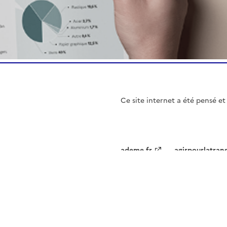
Ce site internet a été pensé 
ademe.fr
agirpourlatran
es cookies
Accessibilité : partiellement conforme