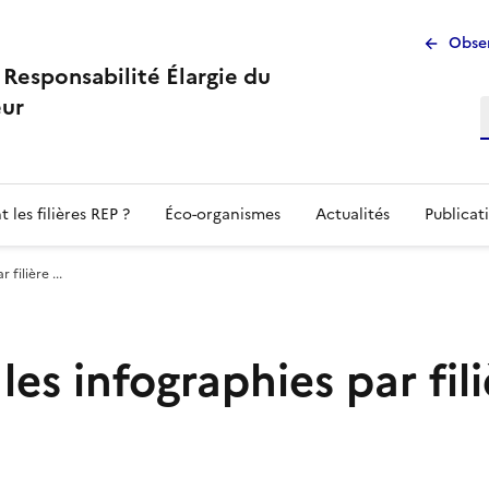
Men
Obser
à Responsabilité Élargie du
sup
ur
 les filières REP ?
Éco-organismes
Actualités
Publicat
 filière ...
 les infographies par fil