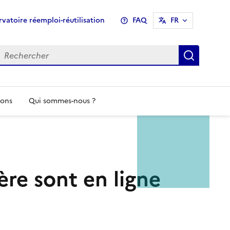
u
vatoire réemploi-réutilisation
FAQ
FR
header
Recher
ions
Qui sommes-nous ?
ière sont en ligne