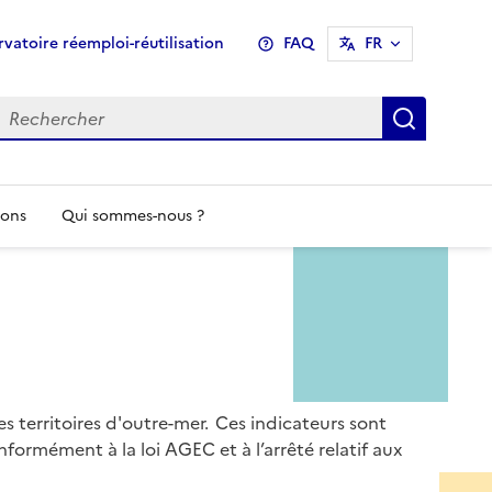
u
vatoire réemploi-réutilisation
FAQ
FR
header
Recher
ions
Qui sommes-nous ?
es territoires d'outre-mer. Ces indicateurs sont
formément à la loi AGEC et à l’arrêté relatif aux