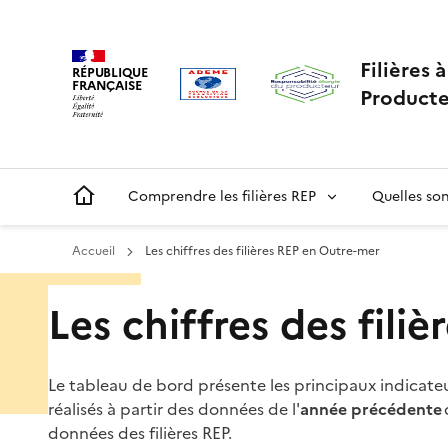
Aller
Gestion des cookies
au
contenu
Filières 
RÉPUBLIQUE
principal
FRANÇAISE
Producte
Main
Comprendre les filières REP
Quelles sont
navigation
Accueil
Les chiffres des filières REP en Outre-mer
Menu
Les chiffres des fili
ORRR
Le tableau de bord présente les principaux indicateur
réalisés à partir des données de l'
année précédente
données des filières REP.