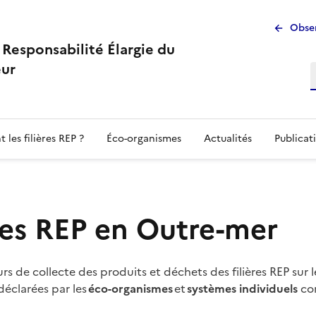
Men
Obser
à Responsabilité Élargie du
sup
ur
 les filières REP ?
Éco-organismes
Actualités
Publicat
ères REP en Outre-mer
s de collecte des produits et déchets des filières REP sur l
déclarées par les
éco-organismes
et
systèmes individuels
con