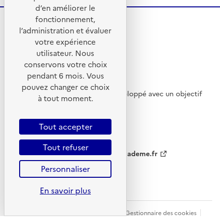
d’en améliorer le
fonctionnement,
l’administration et évaluer
votre expérience
utilisateur. Nous
conservons votre choix
pendant 6 mois. Vous
pouvez changer ce choix
Ce site internet a été pensé et développé avec un objectif
à tout moment.
d’écoconception.
Tout accepter
Tout refuser
ademe.fr
agirpourlatransition.ademe.fr
Personnaliser
ecologie.gouv.fr
En savoir plus
Plan du site
CGU
Mentions légales
Gestionnaire des cookies