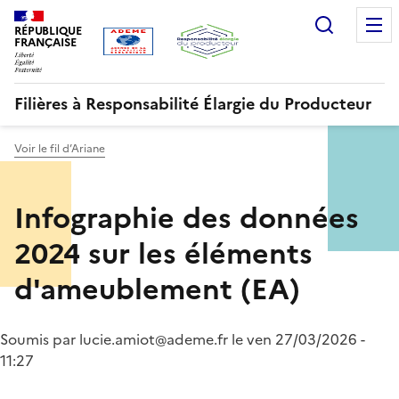
Aller
Gestion des cookies
Recherc
au
RÉPUBLIQUE
FRANÇAISE
contenu
principal
Filières à Responsabilité Élargie du Producteur
Voir le fil d’Ariane
Menu
Infographie des données
ORRR
2024 sur les éléments
d'ameublement (EA)
Soumis par
lucie.amiot@ademe.fr
le
ven 27/03/2026 -
11:27