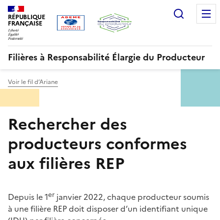
Aller
Gestion des cookies
Recherc
au
RÉPUBLIQUE
FRANÇAISE
contenu
principal
Filières à Responsabilité Élargie du Producteur
Voir le fil d’Ariane
Menu
Rechercher des
ORRR
producteurs conformes
aux filières REP
er
Depuis le 1
janvier 2022, chaque producteur soumis
à une filière REP doit disposer d’un identifiant unique