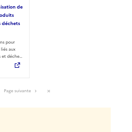
isation de
roduits
s déchets
ns pour
 liés aux
 et déchets
Page suivante
Dernière page