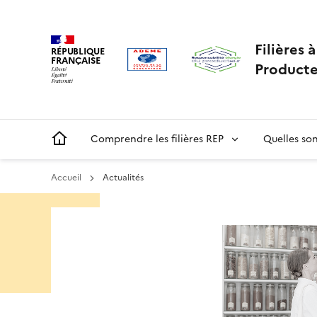
Aller
Gestion des cookies
au
contenu
Filières 
RÉPUBLIQUE
principal
FRANÇAISE
Producte
Main
Comprendre les filières REP
Quelles sont
navigation
Accueil
Actualités
Menu
ORRR