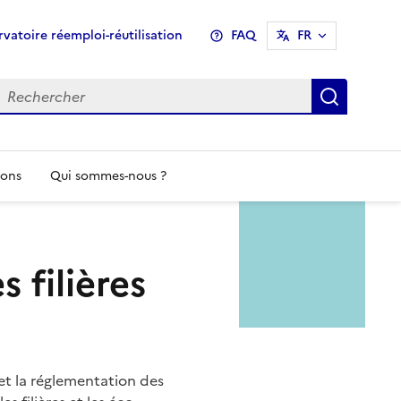
u
vatoire réemploi-réutilisation
FAQ
FR
header
Recher
ions
Qui sommes-nous ?
s filières
 et la réglementation des