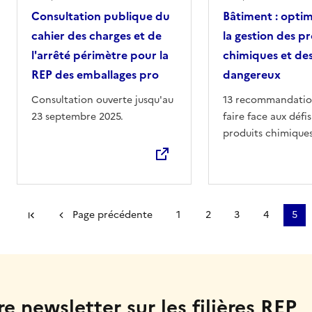
Consultation publique du
Bâtiment : optim
cahier des charges et de
la gestion des p
l'arrêté périmètre pour la
chimiques et de
REP des emballages pro
dangereux
Consultation ouverte jusqu'au
13 recommandatio
23 septembre 2025.
faire face aux défis
produits chimiques
dangereux.
Première page
Page précédente
1
2
3
4
5
e newsletter sur les filières REP