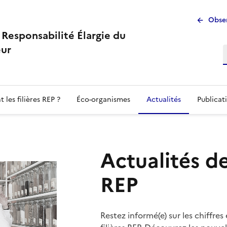
Men
Obser
à Responsabilité Élargie du
sup
ur
 les filières REP ?
Éco-organismes
Actualités
Publicat
Actualités de
REP
Restez informé(e) sur les chiffres