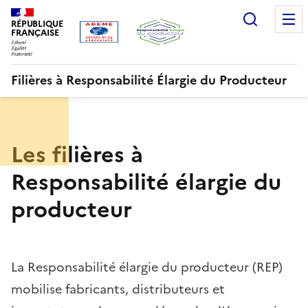
Aller
Gestion des cookies
Recherc
au
RÉPUBLIQUE
FRANÇAISE
contenu
principal
Filières à Responsabilité Élargie du Producteur
Menu
ORRR
Les filières à
Responsabilité élargie du
producteur
La Responsabilité élargie du producteur (REP)
mobilise fabricants, distributeurs et