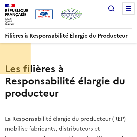
Aller
Gestion des cookies
Recherc
au
RÉPUBLIQUE
FRANÇAISE
contenu
principal
Filières à Responsabilité Élargie du Producteur
Menu
ORRR
Les filières à
Responsabilité élargie du
producteur
La Responsabilité élargie du producteur (REP)
mobilise fabricants, distributeurs et