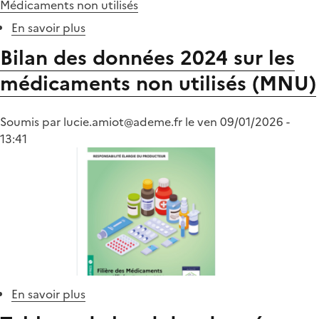
Médicaments non utilisés
En savoir plus
sur
Médicaments
Bilan des données 2024 sur les
:
médicaments non utilisés (MNU)
le
bilan
des
Soumis par
lucie.amiot@ademe.fr
le
ven 09/01/2026 -
données
13:41
2024
est
disponible
En savoir plus
sur
Bilan