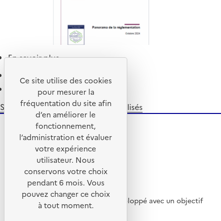
2024
pour
l'accompagnement
au
déploiement
En savoir plus
sur
des
Transport
Pagination
filières
Page 1
Ce site utilise des cookies
des
REP
Page
››
pour mesurer la
déchets
dans
suivante
fréquentation du site afin
REP
S'abonner à Médicaments non utilisés
les
d’en améliorer le
issus
Outre-
fonctionnement,
des
mer
l’administration et évaluer
territoires
votre expérience
d'outre-
utilisateur. Nous
mer
conservons votre choix
pendant 6 mois. Vous
pouvez changer ce choix
Ce site internet a été pensé et développé avec un objectif
à tout moment.
d’écoconception.