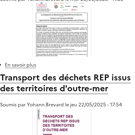
En savoir plus
sur
Feuille
Transport des déchets REP issus
de
des territoires d'outre-mer
route
des
plateformes
Soumis par
Yohann.Brevard
le
jeu 22/05/2025 - 17:54
inter
filières
REP
2022-