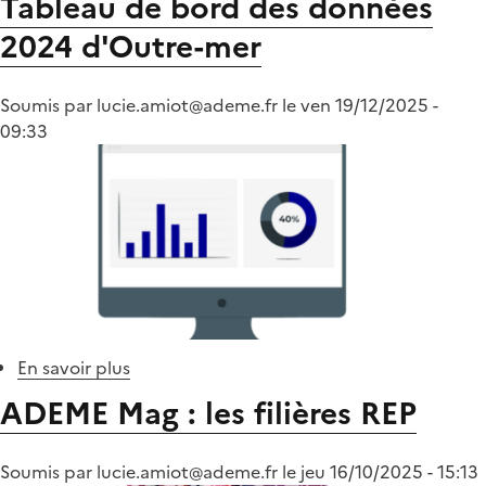
Tableau de bord des données
des
2024 d'Outre-mer
données
2024
sur
Soumis par
lucie.amiot@ademe.fr
le
ven 19/12/2025 -
les
09:33
médicaments
non
utilisés
(MNU)
En savoir plus
sur
Tableau
ADEME Mag : les filières REP
de
bord
Soumis par
lucie.amiot@ademe.fr
des
le
jeu 16/10/2025 - 15:13