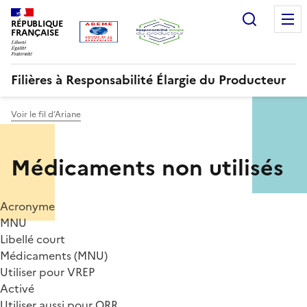
Aller
Gestion des cookies
Recherc
au
RÉPUBLIQUE
FRANÇAISE
contenu
principal
Filières à Responsabilité Élargie du Producteur
Voir le fil d’Ariane
Menu
Médicaments non utilisés
ORRR
Acronyme
MNU
Libellé court
Médicaments (MNU)
Utiliser pour VREP
Activé
Utiliser aussi pour ORR