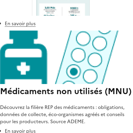
En savoir plus
sur
Infographie
des
données
2024
sur
les
médicaments
(MNU)
Médicaments non utilisés (MNU)
Découvrez la filière REP des médicaments : obligations,
données de collecte, éco-organismes agréés et conseils
pour les producteurs. Source ADEME.
En savoir plus
sur