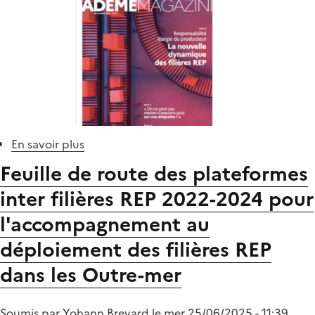
données
2024
d'Outre-
mer
En savoir plus
sur
ADEME
Feuille de route des plateformes
Mag
inter filières REP 2022-2024 pour
:
les
l'accompagnement au
filières
déploiement des filières REP
REP
dans les Outre-mer
Soumis par
Yohann.Brevard
le
mer 25/06/2025 - 11:39