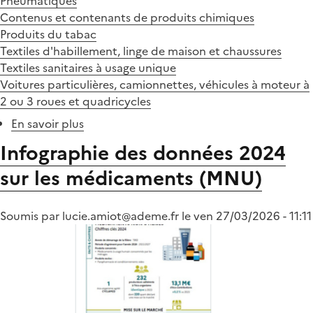
Pneumatiques
Contenus et contenants de produits chimiques
Produits du tabac
Textiles d'habillement, linge de maison et chaussures
Textiles sanitaires à usage unique
Voitures particulières, camionnettes, véhicules à moteur à
2 ou 3 roues et quadricycles
En savoir plus
sur
Chiffres-
Infographie des données 2024
clés
sur les médicaments (MNU)
2024
:
les
Soumis par
lucie.amiot@ademe.fr
le
ven 27/03/2026 - 11:11
infographies
par
filière
sont
en
ligne