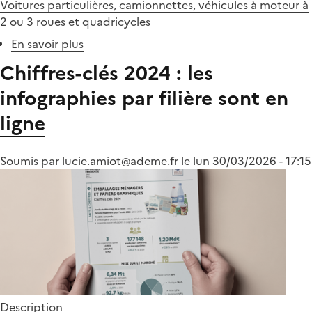
Voitures particulières, camionnettes, véhicules à moteur à
2 ou 3 roues et quadricycles
En savoir plus
sur
Modification
Chiffres-clés 2024 : les
de
infographies par filière sont en
l'arrêté
relatif
ligne
aux
données
Soumis par
lucie.amiot@ademe.fr
des
le
lun 30/03/2026 - 17:15
filières
REP
Description