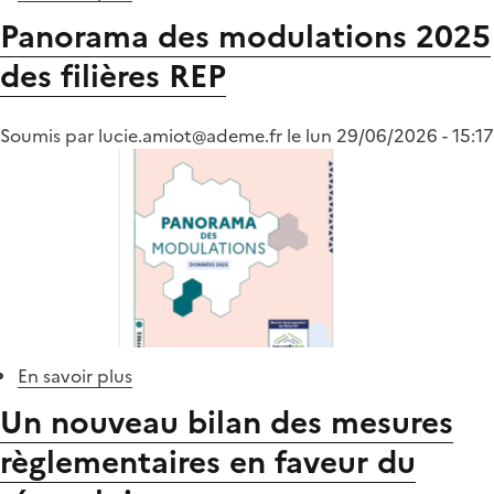
Modulations
Panorama des modulations 2025
REP
des filières REP
:
un
panorama
Soumis par
lucie.amiot@ademe.fr
le
lun 29/06/2026 - 15:17
2025
enrichi
et
actualisé
En savoir plus
sur
Panorama
Un nouveau bilan des mesures
des
règlementaires en faveur du
modulations
2025