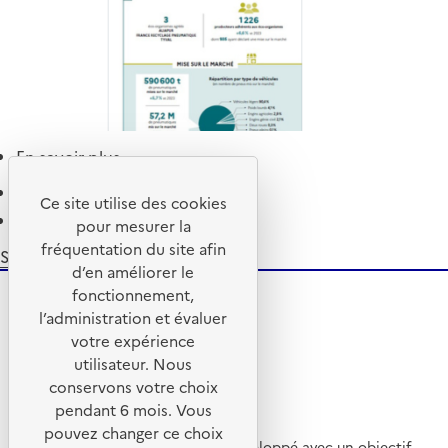
en
ligne
En savoir plus
sur
Infographie
Pagination
Page 1
Ce site utilise des cookies
des
Page
››
pour mesurer la
données
suivante
fréquentation du site afin
2024
S'abonner à Pneumatiques
d’en améliorer le
sur
fonctionnement,
les
l’administration et évaluer
pneumatiques
votre expérience
utilisateur. Nous
conservons votre choix
pendant 6 mois. Vous
pouvez changer ce choix
Ce site internet a été pensé et développé avec un objectif