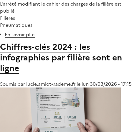
L’arrêté modifiant le cahier des charges de la filière est
publié.
Filières
Pneumatiques
En savoir plus
sur
Pneus
Chiffres-clés 2024 : les
:
infographies par filière sont en
un
soutien
ligne
financier
pour
Soumis par
lucie.amiot@ademe.fr
les
le
lun 30/03/2026 - 17:15
opérations
de
rechapage