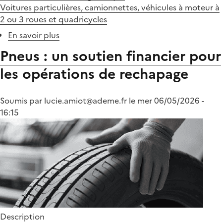
Voitures particulières, camionnettes, véhicules à moteur à
2 ou 3 roues et quadricycles
En savoir plus
sur
Modification
Pneus : un soutien financier pour
de
les opérations de rechapage
l'arrêté
relatif
aux
Soumis par
lucie.amiot@ademe.fr
le
mer 06/05/2026 -
données
16:15
des
filières
REP
Description