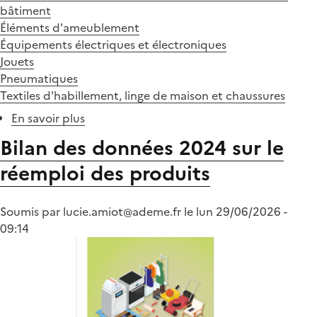
bâtiment
Éléments d'ameublement
Équipements électriques et électroniques
Jouets
Pneumatiques
Textiles d'habillement, linge de maison et chaussures
En savoir plus
sur
Un
Bilan des données 2024 sur le
nouveau
réemploi des produits
bilan
des
mesures
Soumis par
lucie.amiot@ademe.fr
le
lun 29/06/2026 -
règlementaires
09:14
en
faveur
du
réemploi