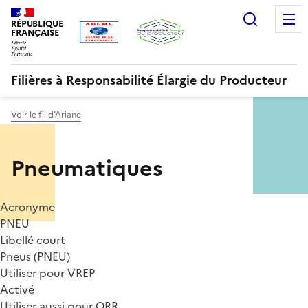
Aller
Gestion des cookies
Recherc
au
RÉPUBLIQUE
FRANÇAISE
contenu
principal
Filières à Responsabilité Élargie du Producteur
Voir le fil d’Ariane
Menu
Pneumatiques
ORRR
Acronyme
PNEU
Libellé court
Pneus (PNEU)
Utiliser pour VREP
Activé
Utiliser aussi pour ORR