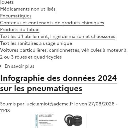
Jouets
Médicaments non utilisés
Pneumatiques
Contenus et contenants de produits chimiques
Produits du tabac
Textiles d'habillement, linge de maison et chaussures
Textiles sanitaires à usage unique
Voitures particulières, camionnettes, véhicules à moteur à
2 ou 3 roues et quadricycles
En savoir plus
sur
Chiffres-
Infographie des données 2024
clés
sur les pneumatiques
2024
:
les
Soumis par
lucie.amiot@ademe.fr
le
ven 27/03/2026 -
infographies
11:13
par
filière
sont