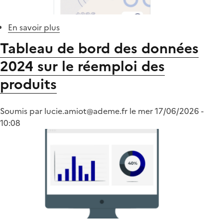
En savoir plus
sur
Feuille
Tableau de bord des données
de
2024 sur le réemploi des
route
2026
produits
de
l'Observatoire
Soumis par
lucie.amiot@ademe.fr
du
le
mer 17/06/2026 -
10:08
réemploi
et
de
la
réutilisation