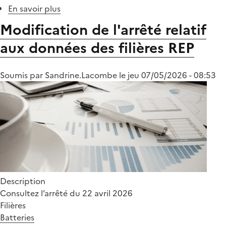
En savoir plus
sur
Tableau
Modification de l'arrêté relatif
de
aux données des filières REP
bord
des
données
Soumis par
Sandrine.Lacombe
le
jeu 07/05/2026 - 08:53
2024
sur
le
réemploi
des
produits
Description
Consultez l’arrêté du 22 avril 2026
Filières
Batteries