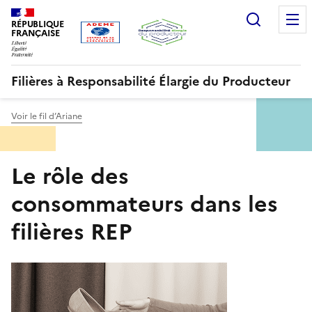
Aller
Gestion des cookies
Recherc
au
RÉPUBLIQUE
FRANÇAISE
contenu
principal
Filières à Responsabilité Élargie du Producteur
Voir le fil d’Ariane
Menu
Le rôle des
ORRR
consommateurs dans les
filières REP