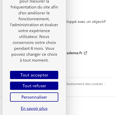
pour mesurer la
fréquentation du site afin
d’en améliorer le
fonctionnement,
Ce site internet a été pensé et développé avec un objectif
l’administration et évaluer
d’écoconception.
votre expérience
utilisateur. Nous
conservons votre choix
pendant 6 mois. Vous
ademe.fr
agirpourlatransition.ademe.fr
pouvez changer ce choix
à tout moment.
ecologie.gouv.fr
Tout accepter
Plan du site
CGU
Mentions légales
Gestionnaire des cookies
Tout refuser
Accessibilité : partiellement conforme
Personnaliser
En savoir plus