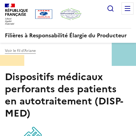
Aller
Gestion des cookies
Recherc
au
RÉPUBLIQUE
FRANÇAISE
contenu
principal
Filières à Responsabilité Élargie du Producteur
Voir le fil d’Ariane
Menu
Dispositifs médicaux
ORRR
perforants des patients
en autotraitement (DISP-
MED)