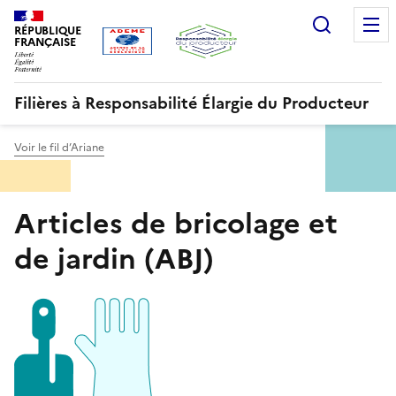
Aller
Gestion des cookies
Recherc
au
RÉPUBLIQUE
FRANÇAISE
contenu
principal
Filières à Responsabilité Élargie du Producteur
Voir le fil d’Ariane
Menu
Articles de bricolage et
ORRR
de jardin (ABJ)