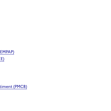
(EMPAP)
EE)
âtiment (PMCB)