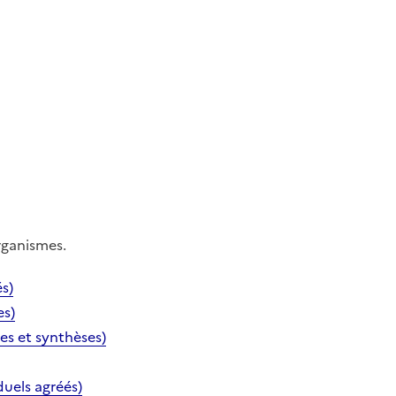
rganismes.
s)
es)
es et synthèses)
duels agréés)