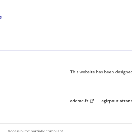
s
This website has been
designe
ademe.fr
agirpourlatran
Accessibility: partially compliant