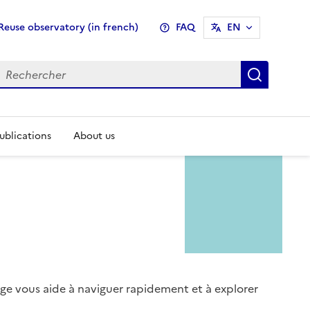
enu
Reuse observatory (in french)
FAQ
EN
pheader
Recher
ublications
About us
e vous aide à naviguer rapidement et à explorer