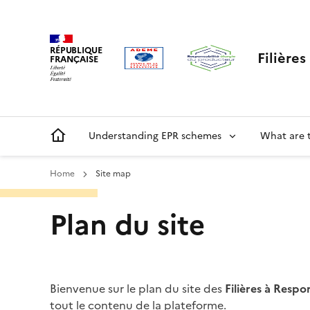
Skip
Cookies management panel
to
main
RÉPUBLIQUE
Filière
content
FRANÇAISE
Main
Understanding EPR schemes
What are 
navigation
Home
Site map
Menu
Plan du site
ORRR
Bienvenue sur le plan du site des
Filières à Respo
tout le contenu de la plateforme.